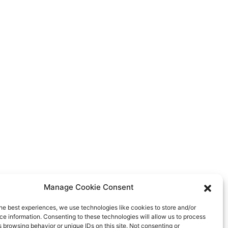
Manage Cookie Consent
he best experiences, we use technologies like cookies to store and/or
e information. Consenting to these technologies will allow us to process
 browsing behavior or unique IDs on this site. Not consenting or