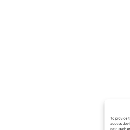
To provide t
access devic
data such as